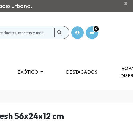
×
adio urbano.
0
ROPA
EXÓTICO
DESTACADOS
DISF
esh 56x24x12 cm