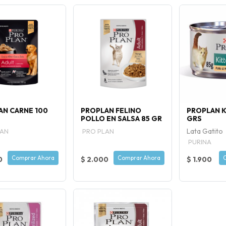
AN CARNE 100
PROPLAN FELINO
PROPLAN K
POLLO EN SALSA 85 GR
GRS
Lata Gatito
LAN
PRO PLAN
PURINA
Comprar Ahora
Comprar Ahora
0
$ 2.000
$ 1.900