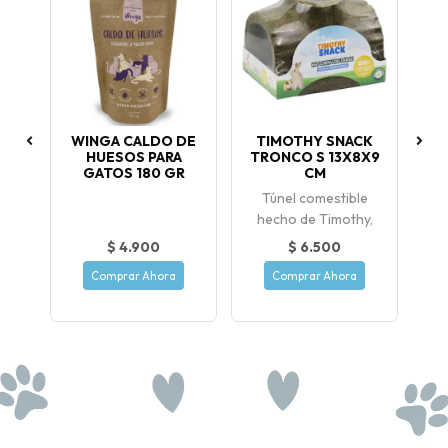
WINGA CALDO DE
TIMOTHY SNACK
GR
HUESOS PARA
TRONCO S 13X8X9
T
GATOS 180 GR
CM
Túnel comestible
hecho de Timothy,
$ 4.900
$ 6.500
Comprar Ahora
Comprar Ahora