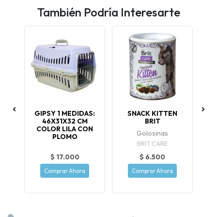
También Podría Interesarte
GIPSY 1 MEDIDAS:
SNACK KITTEN
A
GR
46X31X32 CM
BRIT
E
COLOR LILA CON
Golosinas
PLOMO
BRIT CARE
$ 17.000
$ 6.500
Comprar Ahora
Comprar Ahora