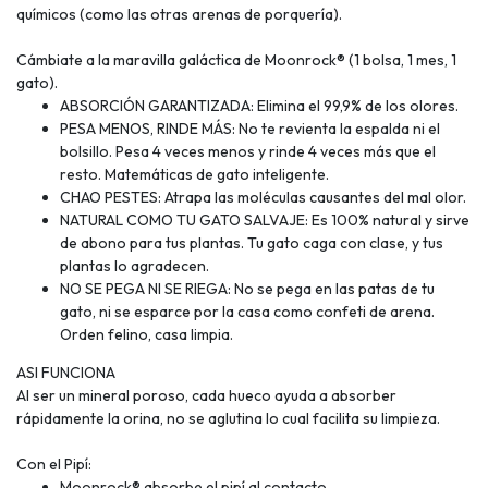
químicos (como las otras arenas de porquería).
Cámbiate a la maravilla galáctica de Moonrock® (1 bolsa, 1 mes, 1
gato).
ABSORCIÓN GARANTIZADA: Elimina el 99,9% de los olores.
PESA MENOS, RINDE MÁS: No te revienta la espalda ni el
bolsillo. Pesa 4 veces menos y rinde 4 veces más que el
resto. Matemáticas de gato inteligente.
CHAO PESTES: Atrapa las moléculas causantes del mal olor.
NATURAL COMO TU GATO SALVAJE: Es 100% natural y sirve
de abono para tus plantas. Tu gato caga con clase, y tus
plantas lo agradecen.
NO SE PEGA NI SE RIEGA: No se pega en las patas de tu
gato, ni se esparce por la casa como confeti de arena.
Orden felino, casa limpia.
ASI FUNCIONA
Al ser un mineral poroso, cada hueco ayuda a absorber
rápidamente la orina, no se aglutina lo cual facilita su limpieza.
Con el Pipí:
Moonrock® absorbe el pipí al contacto.