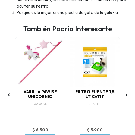
ocultar su rastro.
Porque es la mejor arena piedra de gato de la galaxia.
También Podría Interesarte
E Y
VARILLA PAWISE
FILTRO FUENTE 1,5
P
25
UNICORNIO
LT CATIT
PAWISE
CATIT
$ 6.500
$ 5.900