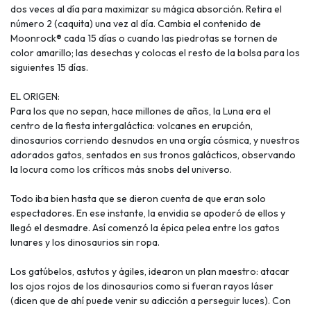
dos veces al día para maximizar su mágica absorción. Retira el
número 2 (caquita) una vez al día. Cambia el contenido de
Moonrock® cada 15 días o cuando las piedrotas se tornen de
color amarillo; las desechas y colocas el resto de la bolsa para los
siguientes 15 días.
EL ORIGEN:
Para los que no sepan, hace millones de años, la Luna era el
centro de la fiesta intergaláctica: volcanes en erupción,
dinosaurios corriendo desnudos en una orgía cósmica, y nuestros
adorados gatos, sentados en sus tronos galácticos, observando
la locura como los críticos más snobs del universo.
Todo iba bien hasta que se dieron cuenta de que eran solo
espectadores. En ese instante, la envidia se apoderó de ellos y
llegó el desmadre. Así comenzó la épica pelea entre los gatos
lunares y los dinosaurios sin ropa.
Los gatúbelos, astutos y ágiles, idearon un plan maestro: atacar
los ojos rojos de los dinosaurios como si fueran rayos láser
(dicen que de ahí puede venir su adicción a perseguir luces). Con