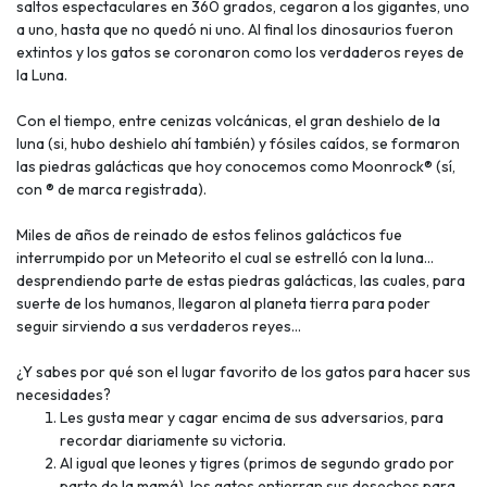
saltos espectaculares en 360 grados, cegaron a los gigantes, uno
a uno, hasta que no quedó ni uno. Al final los dinosaurios fueron
extintos y los gatos se coronaron como los verdaderos reyes de
la Luna.
Con el tiempo, entre cenizas volcánicas, el gran deshielo de la
luna (si, hubo deshielo ahí también) y fósiles caídos, se formaron
las piedras galácticas que hoy conocemos como Moonrock® (sí,
con ® de marca registrada).
Miles de años de reinado de estos felinos galácticos fue
interrumpido por un Meteorito el cual se estrelló con la luna…
desprendiendo parte de estas piedras galácticas, las cuales, para
suerte de los humanos, llegaron al planeta tierra para poder
seguir sirviendo a sus verdaderos reyes…
¿Y sabes por qué son el lugar favorito de los gatos para hacer sus
necesidades?
Les gusta mear y cagar encima de sus adversarios, para
recordar diariamente su victoria.
Al igual que leones y tigres (primos de segundo grado por
parte de la mamá), los gatos entierran sus desechos para