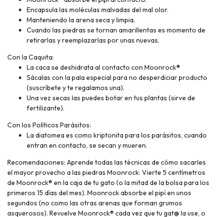
Encapsula las moléculas malvadas del mal olor.
Manteniendo la arena seca y limpia.
Cuando las piedras se tornan amarillentas es momento de
retirarlas y reemplazarlas por unas nuevas.
Con la Caquita:
La caca se deshidrata al contacto con Moonrock®
Sácalas con la pala especial para no desperdiciar producto
(suscríbete y te regalamos una).
Una vez secas las puedes botar en tus plantas (sirve de
fertilizante).
Con los Políticos Parásitos:
La diatomea es como kriptonita para los parásitos, cuando
entran en contacto, se secan y mueren.
Recomendaciones: Aprende todas las técnicas de cómo sacarles
el mayor provecho a las piedras Moonrock: Vierte 5 centímetros
de Moonrock® en la caja de tu gato (o la mitad de la bolsa para los
primeros 15 días del mes). Moonrock absorbe el pipí en unos
segundos (no como las otras arenas que forman grumos
asquerosos). Revuelve Moonrock® cada vez que tu gat@ la use, o