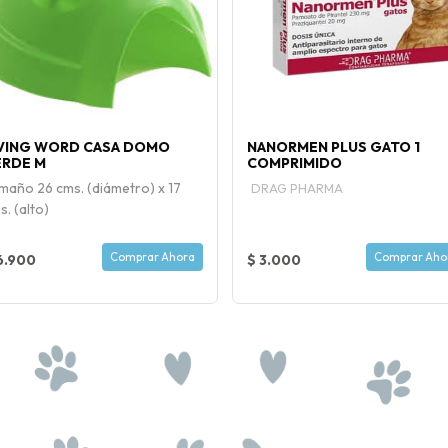
IVING WORD CASA DOMO
NANORMEN PLUS GATO 1
ERDE M
COMPRIMIDO
maño 26 cms. (diámetro) x 17
DRAG PHARMA
s. (alto)
Comprar Ahora
Comprar Aho
6.900
$ 3.000