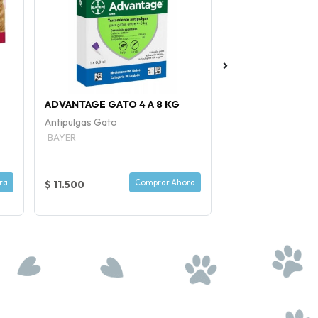
ADVANTAGE GATO 4 A 8 KG
PROPLAN KITTEN 
Antipulgas Gato
Alimento Gatito
BAYER
PURINA
ra
Comprar Ahora
$ 11.500
$ 54.000