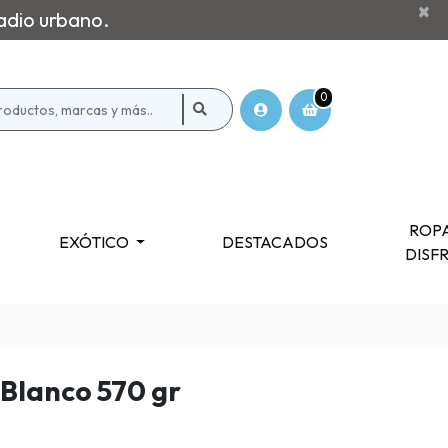
×
adio urbano.
0
ROPA
EXÓTICO
DESTACADOS
DISF
Blanco 570 gr