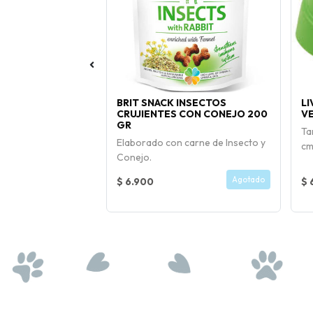
PY RAZA
BRIT SNACK INSECTOS
L
CRUJIENTES CON CONEJO 200
V
GR
Kg, 3 Kg y 7,5 Kg
Ta
Elaborado con carne de Insecto y
cm
Conejo.
Comprar Ahora
Agotado
$ 6.900
$ 