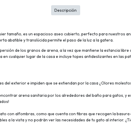
Descripción
er tamaño, es un espacioso aseo cubierto, perfecto para nuestros ani
rta abatible y translúcida permite el paso de la luz a la gatera.
persión de los granos de arena, a la vez que mantiene la estancia libre 
a en cualquier lugar de la casa e incluye topes antideslizantes en las p
s del exterior e impiden que se extiendan por la casa ¿Olores molestos
 encontrar arena sanitaria por los alrededores del baño para gatos, y e
ados!
to con alfombras, como que cuenta con fibras que recogen la basura de
 a la vista y no podrán ver las necesidades de tu gato al interior. ¿T