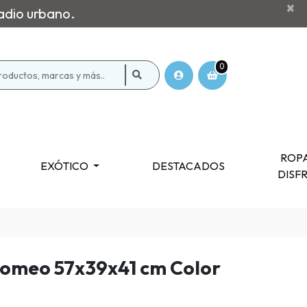
×
adio urbano.
0
ROPA
EXÓTICO
DESTACADOS
DISF
omeo 57x39x41 cm Color