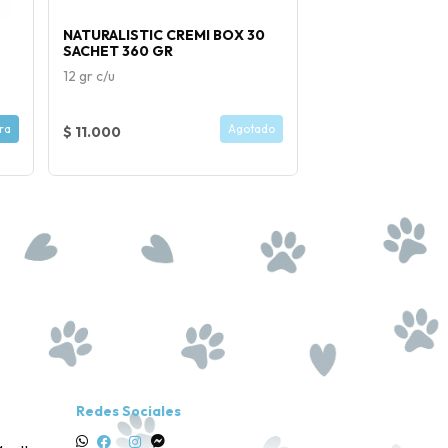
NATURALISTIC CREMI BOX 30
PET DREAM SOFT
SACHET 360 GR
GR
12 gr c/u
ra
Agotado
$ 11.000
$ 6.500
Redes Sociales