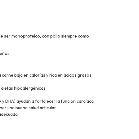
 de ser monoproteíco, con pollo siempre como
ueños.
a carne baja en calorías y rica en ácidos grasos
 dietas hipoalergénicas.
 y DHA) ayudan a fortalecer la función cardíaca.
r una buena salud articular.
 adecuada