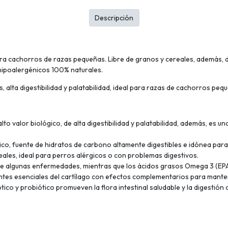
Descripción
para cachorros de razas pequeñas. Libre de granos y cereales, además,
 hipoalergénicos 100% naturales.
 alta digestibilidad y palatabilidad, ideal para razas de cachorros peq
o valor biológico, de alta digestibilidad y palatabilidad, además, es un
co, fuente de hidratos de carbono altamente digestibles e idónea para
eales, ideal para perros alérgicos o con problemas digestivos.
 de algunas enfermedades, mientras que los ácidos grasos Omega 3 (EPA
tes esenciales del cartílago con efectos complementarios para mantene
co y probiótico promueven la flora intestinal saludable y la digestión