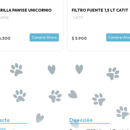
RILLA PAWISE UNICORNIO
FILTRO FUENTE 1,5 LT CATIT
AWISE
CATIT
Comprar Ahora
Comprar Aho
6.500
$ 5.900
acto
Dirección
nos