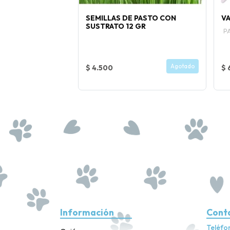
 POLLO Y ATÚN 8
SEMILLAS DE PASTO CON
VA
SUSTRATO 12 GR
P
bos 20 gr c/u.
Comprar Ahora
Agotado
$ 4.500
$ 
Información
Cont
Teléfo