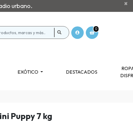
×
adio urbano.
0
ROPA
EXÓTICO
DESTACADOS
DISF
ini Puppy 7 kg