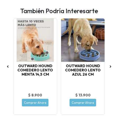
También Podría Interesarte
TO
OUTWARD HOUND
OUTWARD HOUND
O
A
COMEDERO LENTO
COMEDERO LENTO
CO
MENTA 14,5 CM
AZUL 26 CM
g y
$ 8.900
$ 13.900
Comprar Ahora
Comprar Ahora