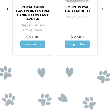
R
ROYAL CANIN
SOBRE ROYAL
SA
G
GASTROINTESTINAL
GATO ADULTO
CANINO LOW FAST
ROYAL CANIN
420 GR
Bajo en Grasas
ROYAL CANIN
$ 5.000
$ 2.500
Comprar Ahora
Comprar Ahora