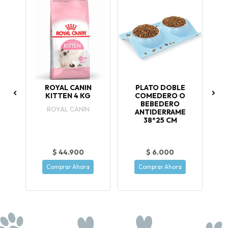
PY
ROYAL CANIN
PLATO DOBLE
P
A
KITTEN 4 KG
COMEDERO O
BEBEDERO
, 3
Nu
ROYAL CANIN
ANTIDERRAME
38*25 CM
$ 44.900
$ 6.000
Comprar Ahora
Comprar Ahora