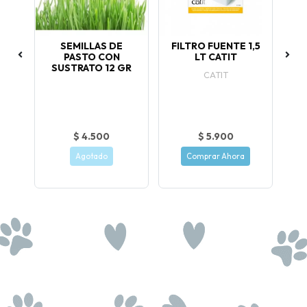
ATO
SEMILLAS DE
FILTRO FUENTE 1,5
G
PASTO CON
LT CATIT
SUSTRATO 12 GR
um
CATIT
os
$ 4.500
$ 5.900
Agotado
Comprar Ahora