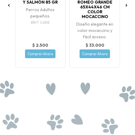
,5
Y SALMÓN 85 GR
ROMEO GRANDE
65X44X46 CM
Perros Adultos
COLOR
pequeños.
MOCACCINO
BRIT CARE
Diseño elegante en
color mocaccino y
fácil acceso.
$ 2.500
$ 33.000
Comprar Ahora
Comprar Ahora