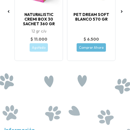
LO
NATURALISTIC
PET DREAM SOFT
E
O
CREMI BOX 30
BLANCO 570 GR
SACHET 360 GR
12 gr c/u
$ 11.000
$ 6.500
Agotado
Comprar Ahora
Información