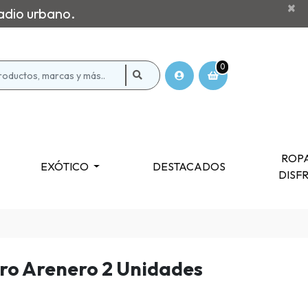
×
adio urbano.
0
ROPA
EXÓTICO
DESTACADOS
DISF
ltro Arenero 2 Unidades