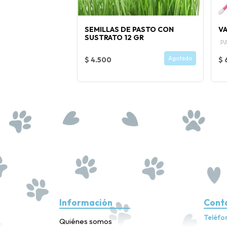
ASE Y MELODIA
SEMILLAS DE PASTO CON
VA
SUSTRATO 12 GR
P
Comprar Ahora
Agotado
$ 4.500
$ 
Información
Cont
Teléfo
Quiénes somos