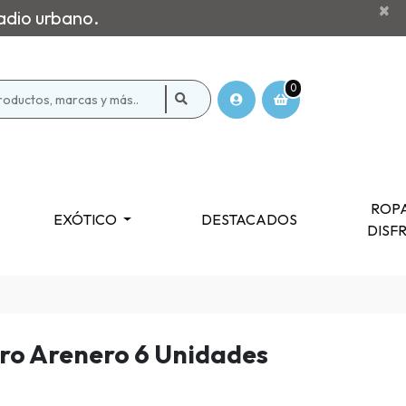
×
adio urbano.
0
ROPA
EXÓTICO
DESTACADOS
DISF
ltro Arenero 6 Unidades