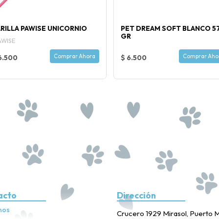
RILLA PAWISE UNICORNIO
PET DREAM SOFT BLANCO 5
GR
AWISE
Comprar Ahora
Comprar Aho
6.500
$ 6.500
acto
Dirección
nos
Crucero 1929 Mirasol, Puerto M