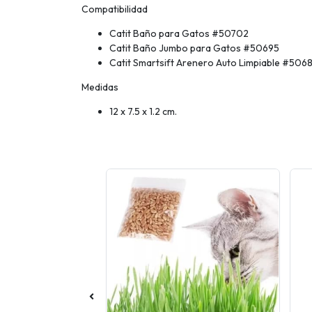
Compatibilidad
Catit Baño para Gatos #50702
Catit Baño Jumbo para Gatos #50695
Catit Smartsift Arenero Auto Limpiable #506
Medidas
12 x 7.5 x 1.2 cm.