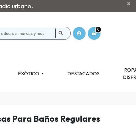
×
adio urbano.
0
ROPA
EXÓTICO
DESTACADOS
DISF
sas Para Baños Regulares