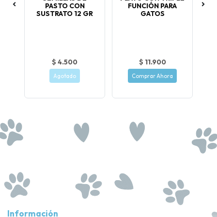
S
PASTO CON
FUNCIÓN PARA
SUSTRATO 12 GR
GATOS
o
$ 4.500
$ 11.900
Agotado
Comprar Ahora
Información