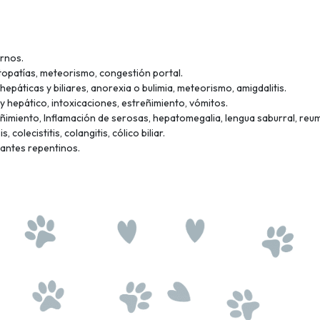
ernos.
topatías, meteorismo, congestión portal.
páticas y biliares, anorexia o bulimia, meteorismo, amigdalitis.
 hepático, intoxicaciones, estreñimiento, vómitos.
reñimiento, Inflamación de serosas, hepatomegalia, lengua saburral, reu
colecistitis, colangitis, cólico biliar.
zantes repentinos.