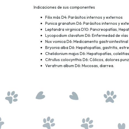
Indicaciones de sus componentes
Filix más D4: Parásitos internos y externos
Punica granatum D6: Parásitos internos y ext
Leptandra virginica D10: Pancreopatías, Hepa
Lycopodium clavatum D6: Enfermedad de vías he
Nux vomica D6: Medicamento gastrointestinal y
Bryonia alba D6: Hepatopatías, gastritis, est
Chelidonium majus D6: Hepatopatías, colelitiasis, 
Citrullus colocynthis D6: Cólicos, dolores pun
Veratrum album D6: Mucosas, diarrea.