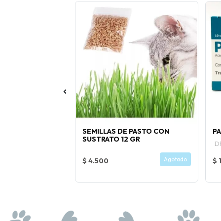
ER 15 KG
SEMILLAS DE PASTO CON
PA
SUSTRATO 12 GR
a
D
Comprar Ahora
Agotado
$ 4.500
$ 