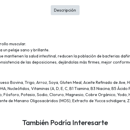
Descripción
rollo muscular.
un pelaje sano y brillante.
 mantienen la salud intestinal, reducen la población de bacterias dañi
consistencia de las deposiciones, dejándolas más firmes, mejor conform
ueso Bovina, Trigo, Arroz, Soya, Gluten Meal, Aceite Refinado de Ave, 
, Nucleótidos, Vitaminas (A, D, E, C, B1 Tiamina, B3 Niacina, B5 Ácido P
cio, Fósforo, Potasio, Sodio, Cloruro, Magnesio, Cobre Orgánico, Yodo
ente de Manano Oligosacáridos (MOS), Extracto de Yucca schidigera, Z
También Podría Interesarte