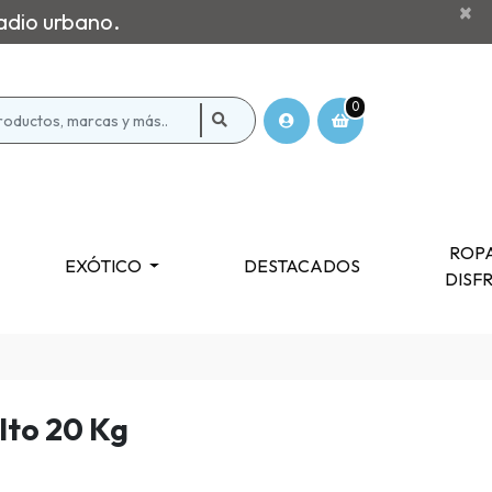
×
adio urbano.
0
ROPA
EXÓTICO
DESTACADOS
DISF
lto 20 Kg