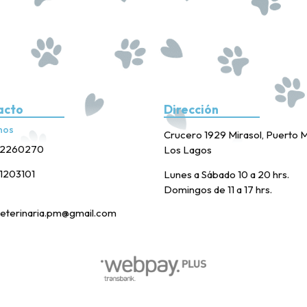
acto
Dirección
nos
Crucero 1929 Mirasol, Puerto M
2260270
Los Lagos
1203101
Lunes a Sábado 10 a 20 hrs.
Domingos de 11 a 17 hrs.
eterinaria.pm@gmail.com