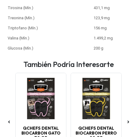
Tirosina (Mín.)
431,1 mg
Treonina (Mín.)
123,9 mg
Triptofano (Mín.)
156 mg
Valina (Mín.)
1.499,2 mg
Glucosa (Mín.)
200 g
También Podría Interesarte
RA
QCHEFS DENTAL
QCHEFS DENTAL
C
ÑO
BIOCARBON GATO
BIOCARBON PERRO
M