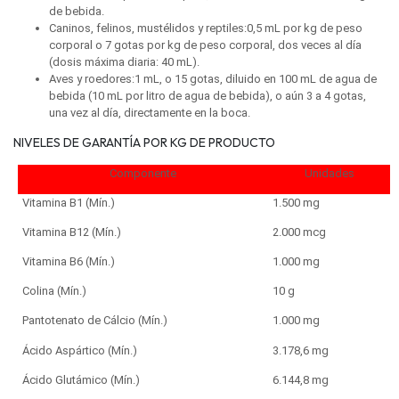
de bebida.
Caninos, felinos, mustélidos y reptiles:0,5 mL por kg de peso
corporal o 7 gotas por kg de peso corporal, dos veces al día
(dosis máxima diaria: 40 mL).
Aves y roedores:1 mL, o 15 gotas, diluido en 100 mL de agua de
bebida (10 mL por litro de agua de bebida), o aún 3 a 4 gotas,
una vez al día, directamente en la boca.
NIVELES DE GARANTÍA POR KG DE PRODUCTO
Componente
Unidades
Vitamina B1 (Mín.)
1.500 mg
Vitamina B12 (Mín.)
2.000 mcg
Vitamina B6 (Mín.)
1.000 mg
Colina (Mín.)
10 g
Pantotenato de Cálcio (Mín.)
1.000 mg
Ácido Aspártico (Mín.)
3.178,6 mg
Ácido Glutámico (Mín.)
6.144,8 mg