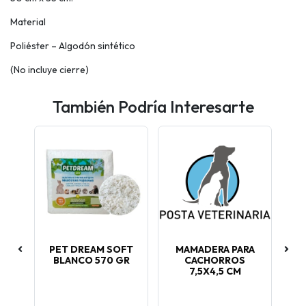
Material
Poliéster – Algodón sintético
(No incluye cierre)
También Podría Interesarte
T
PET DREAM SOFT
MAMADERA PARA
BLANCO 570 GR
CACHORROS
TO
250
7,5X4,5 CM