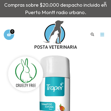
×
Compras sobre $20.000 despacho incluido en
Puerto Montt radio urbano.
0