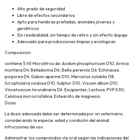
Alto grado de seguridad
Libre de efectos secundarios
Apto para hembras preñadas, animales jóvenes y
geriátricos
Sin residualidad, sin tiempo de retiro y sin efecto dopaje
Adecuado para producciones limpias y ecológicas
Composicion
contiene 5,45 Microlitros de: Acidum phosphoricum D10, Arnica
montana D4, Belladonna D6, Bellis perennis D6, Echinacea
purpurea D4, Galium aparine D10, Mercurius solubilis D8,
Scrophularia nodosa D10, Sulphur D10, Viscum album D10,
Vincetoxicum hirundinaria D6. Excipientes: Lactosa, PVP K30,
Celulosa microcristalina, Estearato de magnesio.
Dosis
La dosis adecuada debe ser determinada por un veterinario,
considerando la especie, edad y condición del animal.
Intrucciones de uso
Administrar los comprimidos vía oral según las indicaciones del