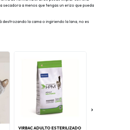
en la secadora a menos que tengas un erizo que pueda
á destrozando la cama o ingiriendo la lana, no es
VIRBAC ADULTO ESTERILIZADO
EHLIPROFENO 20