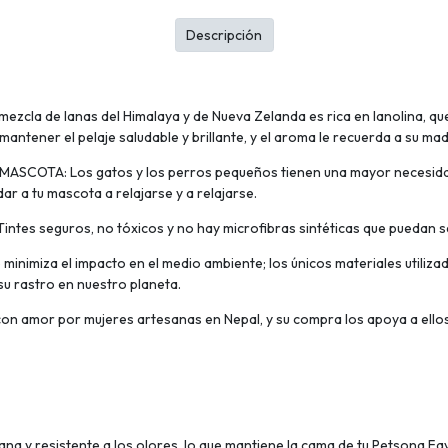
Descripción
la de lanas del Himalaya y de Nueva Zelanda es rica en lanolina, que
 mantener el pelaje saludable y brillante, y el aroma le recuerda a su mad
TA: Los gatos y los perros pequeños tienen una mayor necesidad de
r a tu mascota a relajarse y a relajarse.
 seguros, no tóxicos y no hay microfibras sintéticas que puedan ser
nimiza el impacto en el medio ambiente; los únicos materiales utilizad
su rastro en nuestro planeta.
amor por mujeres artesanas en Nepal, y su compra los apoya a ellos y 
ana y resistente a los olores, lo que mantiene la cama de tu Petsona Fa