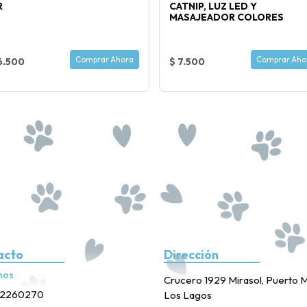
R
CATNIP, LUZ LED Y
MASAJEADOR COLORES
Comprar Ahora
Comprar Aho
6.500
$ 7.500
acto
Dirección
nos
Crucero 1929 Mirasol, Puerto M
2260270
Los Lagos