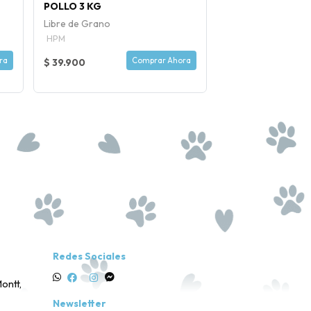
POLLO 3 KG
COMPRIMIDOS
Libre de Grano
VIRBAC
HPM
ra
Comprar Ahora
$ 39.900
$ 9.500
Redes Sociales
ontt,
Newsletter