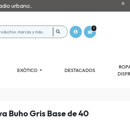
×
adio urbano.
0
ROPA
EXÓTICO
DESTACADOS
DISF
a Buho Gris Base de 40