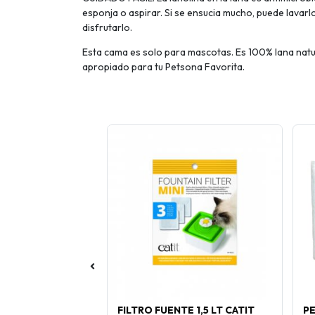
esponja o aspirar. Si se ensucia mucho, puede lavarl
disfrutarlo.
Esta cama es solo para mascotas. Es 100% lana natura
apropiado para tu Petsona Favorita.
HEPATIC 10 KG
FILTRO FUENTE 1,5 LT CATIT
P