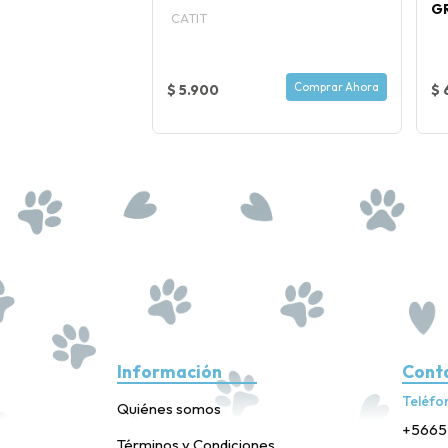
G
CATIT
Comprar Ahora
Comprar Ahora
$ 5.900
$ 
Información
Cont
Teléfo
Quiénes somos
+5665
Términos y Condiciones