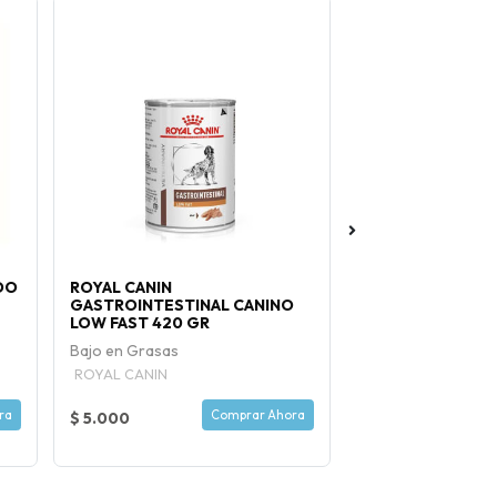
DO
ROYAL CANIN
VITAKRAFT SACH
GASTROINTESTINAL CANINO
DÉLICE CARNE 85
LOW FAST 420 GR
Bajo en Grasas
ROYAL CANIN
ra
Comprar Ahora
$ 5.000
$ 1.500