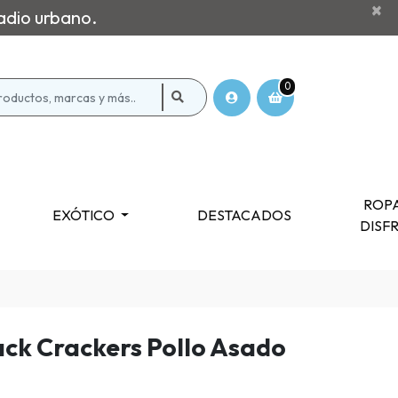
×
adio urbano.
0
ROPA
EXÓTICO
DESTACADOS
DISF
ack Crackers Pollo Asado