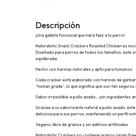
Descripción
¡Una galleta funcional que hará feliz a tu perro!
Naturalistic Snack Crackers Roasted Chicken es mucho
Diseñado para perros de todos los tamaños, este sn
equilibrada.
Hecho con harinas naturales y apto para humanos
Cada cracker está elaborado con harinas de garbanzo
“human grade”, lo que significa que son tan segur
Sabor irresistible a pollo asado... ¡sin ingredientes a
Gracias a su saborizante natural a pollo asado, est
deliciosa para sus perros, manteniendo un perfil nutri
Vegano, libre de granos y sin aditivos artificiales
Naturalistic Crackers no contiene granos (grain free