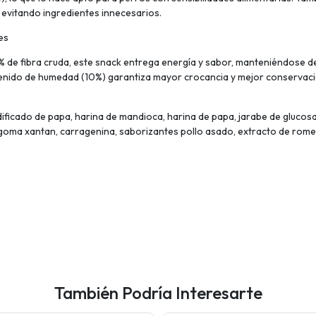
 y evitando ingredientes innecesarios.
es
3% de fibra cruda, este snack entrega energía y sabor, manteniéndos
enido de humedad (10%) garantiza mayor crocancia y mejor conservaci
ficado de papa, harina de mandioca, harina de papa, jarabe de glucosa
o, goma xantan, carragenina, saborizantes pollo asado, extracto de rome
También Podría Interesarte