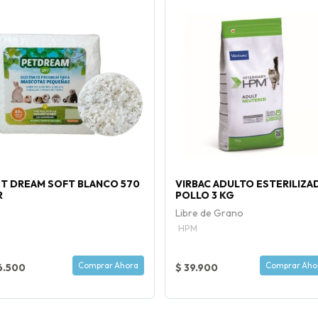
ET DREAM SOFT BLANCO 570
VIRBAC ADULTO ESTERILIZA
R
POLLO 3 KG
Libre de Grano
HPM
Comprar Ahora
Comprar Aho
6.500
$ 39.900