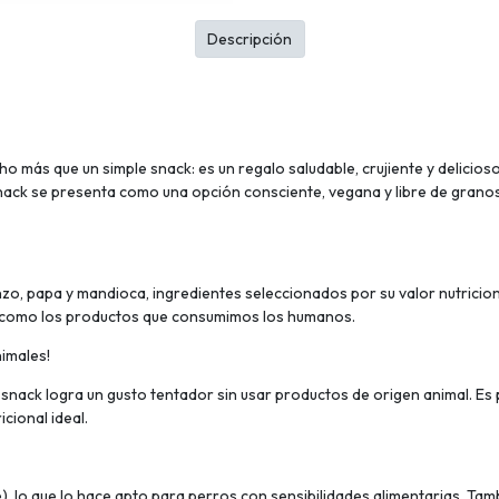
Descripción
 más que un simple snack: es un regalo saludable, crujiente y delicioso
ack se presenta como una opción consciente, vegana y libre de granos
, papa y mandioca, ingredientes seleccionados por su valor nutriciona
os como los productos que consumimos los humanos.
nimales!
e snack logra un gusto tentador sin usar productos de origen animal. Es
cional ideal.
), lo que lo hace apto para perros con sensibilidades alimentarias. Ta