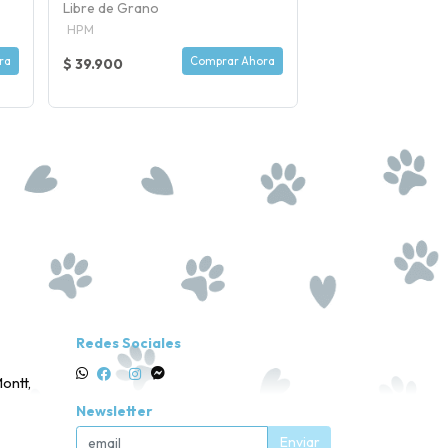
Libre de Grano
VIRBAC
HPM
ra
Comprar Ahora
$ 39.900
$ 9.500
Redes Sociales
ontt,
Newsletter
Enviar