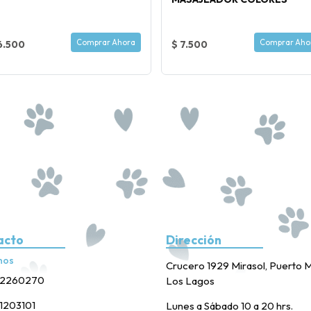
Comprar Ahora
Comprar Aho
6.500
$ 7.500
acto
Dirección
nos
Crucero 1929 Mirasol, Puerto M
2260270
Los Lagos
1203101
Lunes a Sábado 10 a 20 hrs.