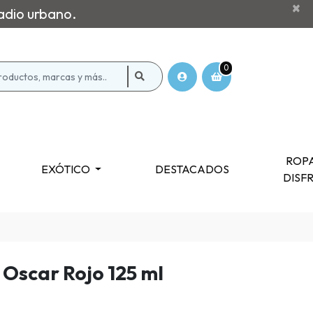
×
adio urbano.
0
ROPA
EXÓTICO
DESTACADOS
DISF
Oscar Rojo 125 ml