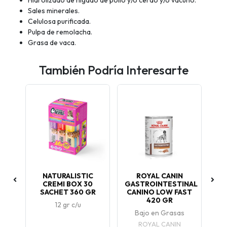
Hidrolizado de hígado de pollo y/o cerdo y/o vacuno.
Sales minerales.
Celulosa purificada.
Pulpa de remolacha.
Grasa de vaca.
También Podría Interesarte
AG
NATURALISTIC
ROYAL CANIN
CREMI BOX 30
GASTROINTESTINAL
SACHET 360 GR
CANINO LOW FAST
420 GR
12 gr c/u
Bajo en Grasas
ROYAL CANIN