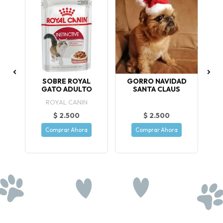
RE
SOBRE ROYAL
GORRO NAVIDAD
B
R
GATO ADULTO
SANTA CLAUS
ROYAL CANIN
$ 2.500
$ 2.500
Comprar Ahora
Comprar Ahora