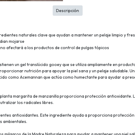
Descripción
ngredientes naturales clave que ayudan a mantener un pelaje limpio y fre
odian mojarse
no afectará a los productos de control de pulgas tópicos
stienen un gel translúcido gooey que se utiliza ampliamente en product
 proporcionar nutrición para apoyar la piel sana y un pelaje saludable.
cido como Acemannan que actúa como humectante para ayudar a preser
a planta margarita de manzanilla proporciona protección antioxidante. L
ralizar los radicales libres.
tentes antioxidantes. Este ingrediente ayuda a proporciona protección a
es ambientales.
 milagros de la Madre Naturaleza para ayudar a mantener una piel sal