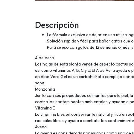
Descripción
La fórmula exclusiva de dejar en uso utiliza i
Solución rápida y fácil para bañar gatos que 
Para su uso con gatos de 12 semanas o más, y 
Aloe Vera
Las hojas de esta planta verde de aspecto cactus so
así como vitaminas A, B, C y E, El Aloe Vera ayuda a
en Aloe Vera Gel es un carbohidrato complejo cono
sana.
Manzanilla
Junto con sus propiedades calmantes para la piel, l
contra los contaminantes ambientales y ayudan a neut
Vitamina E
La vitamina E es un conservante natural y rico en po
radicales libres y ayuda a combatir los contaminant
Avena
La avena es considerada por muchos como uno de los