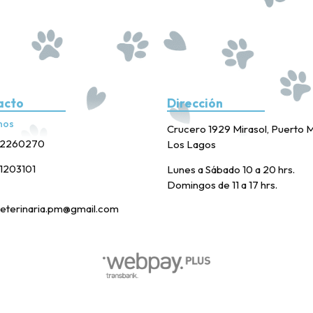
acto
Dirección
nos
Crucero 1929 Mirasol, Puerto M
2260270
Los Lagos
1203101
Lunes a Sábado 10 a 20 hrs.
Domingos de 11 a 17 hrs.
eterinaria.pm@gmail.com
Posta Veterinaria PM © 2026
Creado por
Bsale