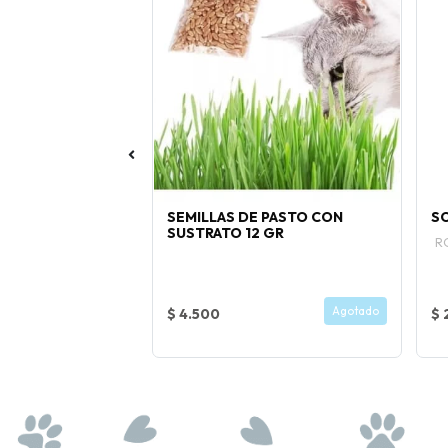
SEMILLAS DE PASTO CON
S
SUSTRATO 12 GR
bioticos.
R
Comprar Ahora
Agotado
$ 4.500
$ 