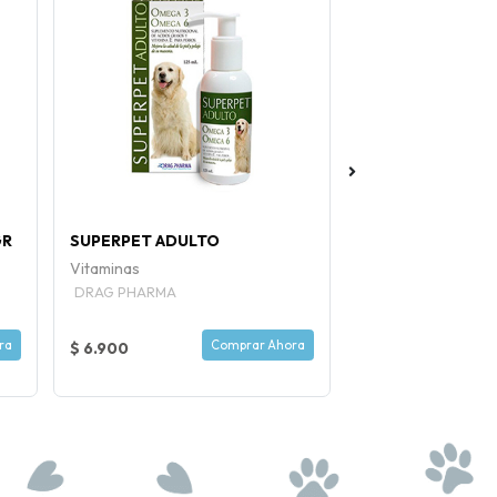
GR
SUPERPET ADULTO
BRIT LIGHT CONE
Vitaminas
DRAG PHARMA
ra
Comprar Ahora
$ 6.900
$ 6.500