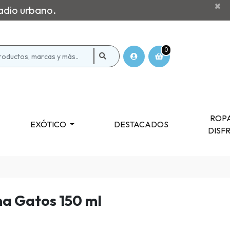
×
adio urbano.
0
ROPA
EXÓTICO
DESTACADOS
DISF
ma Gatos 150 ml