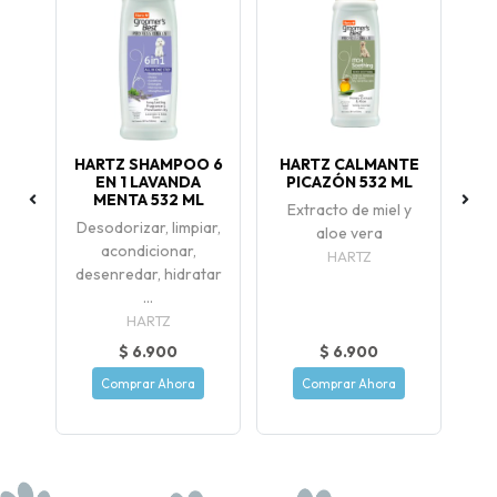
HARTZ SHAMPOO 6
HARTZ CALMANTE
 56
EN 1 LAVANDA
PICAZÓN 532 ML
MENTA 532 ML
Extracto de miel y
Desodorizar, limpiar,
aloe vera
acondicionar,
HARTZ
desenredar, hidratar
...
HARTZ
$ 6.900
$ 6.900
Comprar Ahora
Comprar Ahora