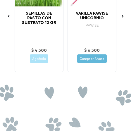
S
SEMILLAS DE
VARILLA PAWISE
P
ER
PASTO CON
UNICORNIO
SUSTRATO 12 GR
PAWISE
$ 4.500
$ 6.500
Agotado
Comprar Ahora