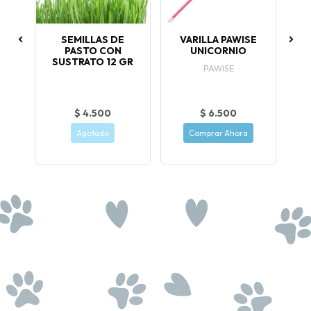
 15
SEMILLAS DE
VARILLA PAWISE
P
PASTO CON
UNICORNIO
SUSTRATO 12 GR
a
PAWISE
$ 4.500
$ 6.500
Agotado
Comprar Ahora