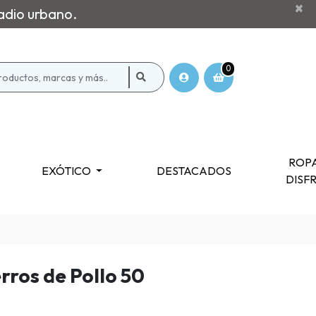
×
adio urbano.
0
ROPA
EXÓTICO
DESTACADOS
DISF
rros de Pollo 50