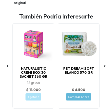
original.
También Podría Interesarte
LO
NATURALISTIC
PET DREAM SOFT
E
O
CREMI BOX 30
BLANCO 570 GR
SACHET 360 GR
12 gr c/u
$ 11.000
$ 6.500
Agotado
Comprar Ahora