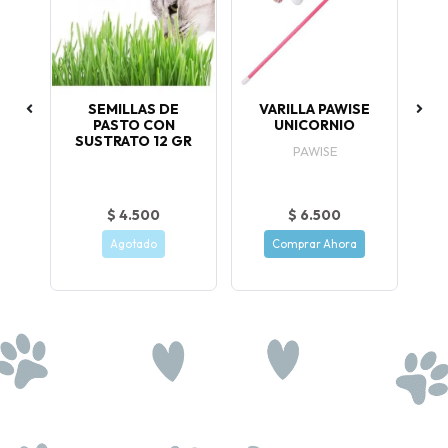
L
SEMILLAS DE
VARILLA PAWISE
FI
O
PASTO CON
UNICORNIO
SUSTRATO 12 GR
PAWISE
$ 4.500
$ 6.500
Agotado
Comprar Ahora