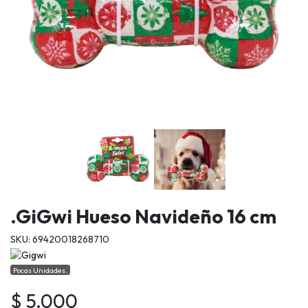
.GiGwi Hueso Navideño 16 cm
SKU: 69420018268710
Pocas Unidades.
$ 5.000