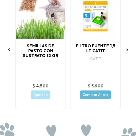
ATO
SEMILLAS DE
FILTRO FUENTE 1,5
G
PASTO CON
LT CATIT
SUSTRATO 12 GR
um
CATIT
os
$ 4.500
$ 5.900
Agotado
Comprar Ahora