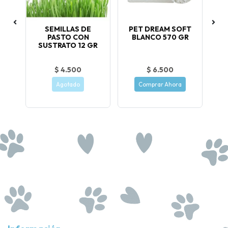
UBO
SEMILLAS DE
PET DREAM SOFT
PASTO CON
BLANCO 570 GR
SUSTRATO 12 GR
$ 4.500
$ 6.500
Agotado
Comprar Ahora